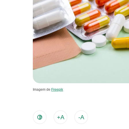
Imagem de
Freepik
+A
-A