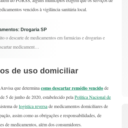
, além do PGRSS, alguns municípios exigem que os serviços de
edicamentos vencidos à vigilância sanitária local.
amentos: Drogaria SP
ito o descarte de medicamentos em farmácias e drogarias e
escartar medicament…
s de uso domiciliar
como descartar remédio vencido
a Anvisa que determina
de
de 5 de junho de 2020, estabelecido pela
Política Nacional de
sistema de
logística reversa
de medicamentos domiciliares de
pação, assim como as obrigações e responsabilidades, de
antes de medicamentos, além dos consumidores.