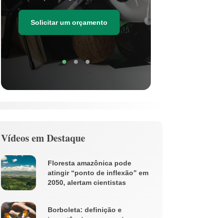
as estima
de resídu
Solicitar um orçamento
Soli
Vídeos em Destaque
Floresta amazônica pode
atingir “ponto de inflexão” em
2050, alertam cientistas
Borboleta: definição e