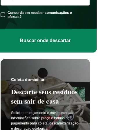
Concorda em receber comunicações e
ofertas?
Buscar onde descartar
Coleta s
Coleta domiciliar
Seu 
Descarte seus resíduos
não t
sem sair de casa
selet
Solicite um orçamento e enviaremos as
A coleta 
informações sobre preço e formas de
a cada di
pagamento para coleta, descaracterização
principal
e destinação ecológica