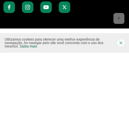
Website CO2 neutro
Utilizamos cookies para oferecer uma melhor experiência de
navegação. Ao navegar pelo site você concorda com o uso dos
mesmos.
Saiba mais
Modo claro
Epartners Empreendimentos Integrados Ltda Me.
11.754.258/0001‐08. Copyright 2010/2025 – Todos os direitos reservados.
Desenvolvido pela
Studio Visual