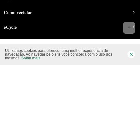
Como reciclar
eCycle
Utilizamos cookies para oferecer uma melhor experiência de
Siga-nos nas rede sociais
navegação. Ao navegar pelo site você concorda com o uso dos
mesmos.
Saiba mais
Website CO2 neutro