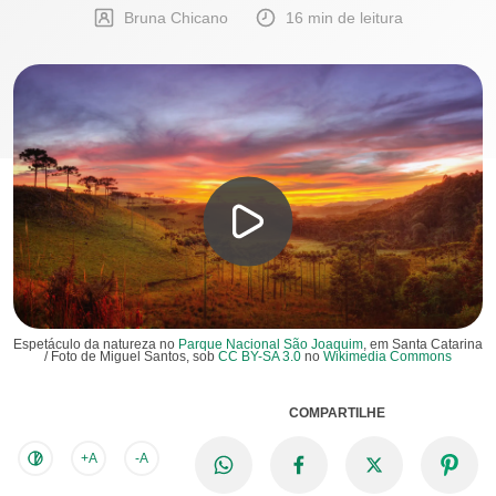
Bruna Chicano
16 min de leitura
Espetáculo da natureza no
Parque Nacional São Joaquim
, em Santa Catarina
/ Foto de Miguel Santos, sob
CC BY-SA 3.0
no
Wikimedia Commons
COMPARTILHE
+A
-A