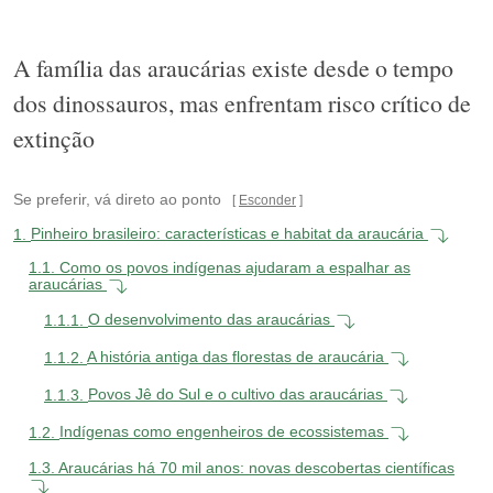
A família das araucárias existe desde o tempo
dos dinossauros, mas enfrentam risco crítico de
extinção
Se preferir, vá direto ao ponto
Esconder
1.
Pinheiro brasileiro: características e habitat da araucária
1.1.
Como os povos indígenas ajudaram a espalhar as
araucárias
1.1.1.
O desenvolvimento das araucárias
1.1.2.
A história antiga das florestas de araucária
1.1.3.
Povos Jê do Sul e o cultivo das araucárias
1.2.
Indígenas como engenheiros de ecossistemas
1.3.
Araucárias há 70 mil anos: novas descobertas científicas