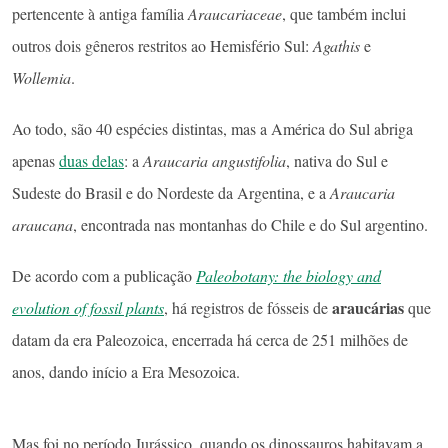
pertencente à antiga família
Araucariaceae
, que também inclui
outros dois gêneros restritos ao Hemisfério Sul:
Agathis
e
Wollemia
.
Ao todo, são 40 espécies distintas, mas a América do Sul abriga
apenas
duas delas
: a
Araucaria angustifolia
, nativa do Sul e
Sudeste do Brasil e do Nordeste da Argentina, e a
Araucaria
araucana
, encontrada nas montanhas do Chile e do Sul argentino.
De acordo com a publicação
Paleobotany: the biology and
araucárias
evolution of fossil plants
, há registros de fósseis de
que
datam da era Paleozoica, encerrada há cerca de 251 milhões de
anos, dando início a Era Mesozoica.
Mas foi no período Jurássico, quando os dinossauros habitavam a