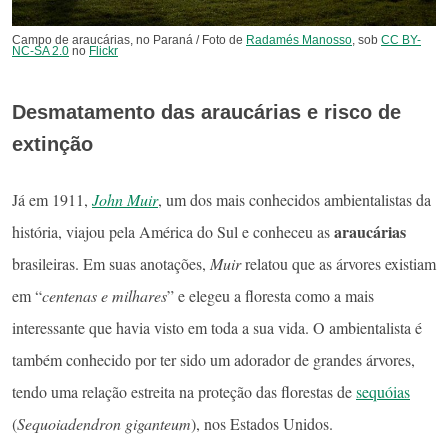
Campo de araucárias, no Paraná / Foto de
Radamés Manosso
, sob
CC BY-
NC-SA 2.0
no
Flickr
Desmatamento das araucárias e risco de
extinção
Já em 1911,
John Muir
, um dos mais conhecidos ambientalistas da
araucárias
história, viajou pela América do Sul e conheceu as
brasileiras. Em suas anotações,
Muir
relatou que as árvores existiam
em “
centenas e milhares
” e elegeu a floresta como a mais
interessante que havia visto em toda a sua vida. O ambientalista é
também conhecido por ter sido um adorador de grandes árvores,
tendo uma relação estreita na proteção das florestas de
sequóias
(
Sequoiadendron giganteum
), nos Estados Unidos.