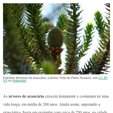
Estróbilo feminino da araucária, a pinha / Foto de Pietro Novazzi, sob
CC BY
4.0
no
iNaturalist
árvores de araucária
As
crescem lentamente e costumam ter uma
vida longa, em média de 200 anos. Ainda assim, superando a
expectativa, havia um exemplar com cerca de 750 anos, na cidade