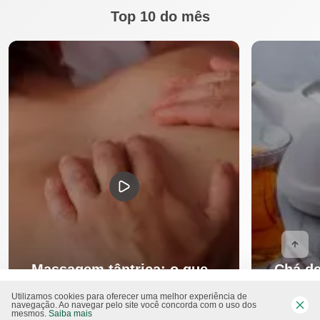
Top 10 do mês
Massagem tântrica: o que
Chá de
é, benefícios e como fazer
serve 
Utilizamos cookies para oferecer uma melhor experiência de
navegação. Ao navegar pelo site você concorda com o uso dos
mesmos.
Saiba mais