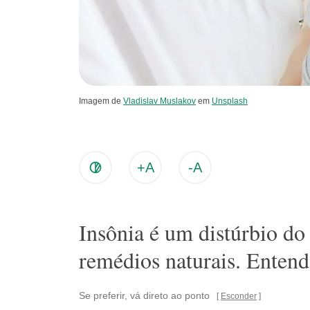
Imagem de
Vladislav Muslakov
em
Unsplash
+A
-A
Insônia é um distúrbio do
remédios naturais. Entend
Se preferir, vá direto ao ponto
Esconder