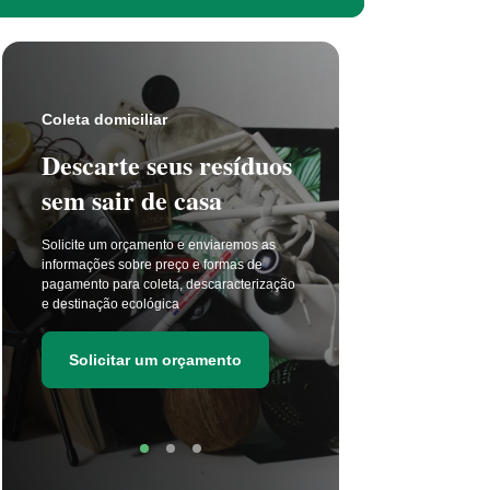
Coleta s
Coleta domiciliar
Seu 
Descarte seus resíduos
não t
sem sair de casa
selet
Solicite um orçamento e enviaremos as
A coleta 
informações sobre preço e formas de
a cada di
pagamento para coleta, descaracterização
principal
e destinação ecológica
as estima
de resídu
Solicitar um orçamento
Soli