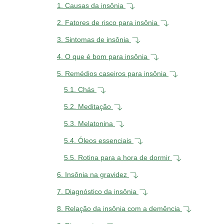
1.
Causas da insônia
2.
Fatores de risco para insônia
3.
Sintomas de insônia
4.
O que é bom para insônia
5.
Remédios caseiros para insônia
5.1.
Chás
5.2.
Meditação
5.3.
Melatonina
5.4.
Óleos essenciais
5.5.
Rotina para a hora de dormir
6.
Insônia na gravidez
7.
Diagnóstico da insônia
8.
Relação da insônia com a demência