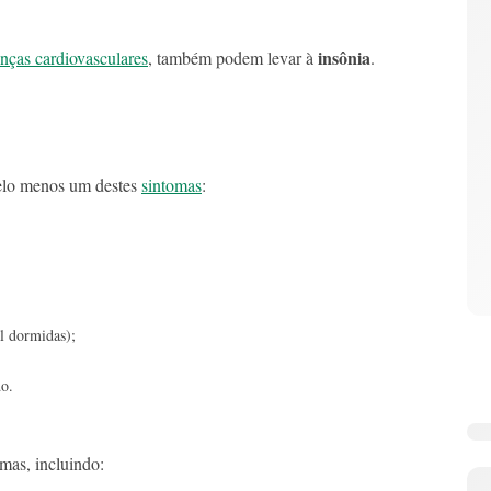
insônia
nças cardiovasculares
, também podem levar à
.
elo menos um destes
sintomas
:
l dormidas);
o.
mas, incluindo: