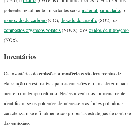
(N2O), o
ozônio
(O3) e os clorofluorcarbonos (CFCs). Outros
poluentes igualmente importantes são o
material particulado
, o
monóxido de carbono
(CO),
dióxido de enxofre
(SO2), os
compostos orgânicos voláteis
(VOCs), e os
óxidos de nitrogênio
(NOx).
Inventários
emissões atmosféricas
Os inventários de
são ferramentas de
elaboração de estimativas para as emissões em uma determinada
área em um tempo definido. Nestes inventários, primeiramente,
identificam-se os poluentes de interesse e as fontes poluidoras,
caracterizam-se e finalmente são propostas estratégias de controle
emissões
das
.