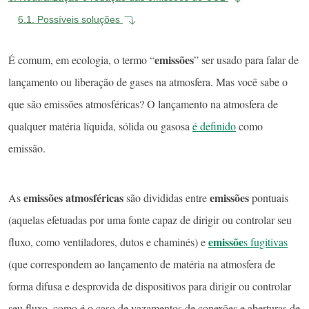
6.1.
Possíveis soluções
emissões
É comum, em ecologia, o termo “
” ser usado para falar de
lançamento ou liberação de gases na atmosfera. Mas você sabe o
que são emissões atmosféricas? O lançamento na atmosfera de
qualquer matéria líquida, sólida ou gasosa
é definido
como
emissão.
emissões atmosféricas
emissões
As
são divididas entre
pontuais
(aquelas efetuadas por uma fonte capaz de dirigir ou controlar seu
emissõe
fluxo, como ventiladores, dutos e chaminés) e
s fugitivas
(que correspondem ao lançamento de matéria na atmosfera de
forma difusa e desprovida de dispositivos para dirigir ou controlar
seu fluxo, como é o caso de vazamentos de conexões e aberturas de