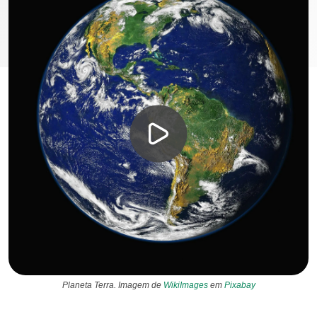
Planeta Terra. Imagem de
WikiImages
em
Pixabay