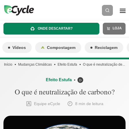
LOJA
ONDE DESCARTAR?
Vídeos
Compostagem
Reciclagem
Início
Mudanças Climáticas
Efeito Estufa
O que é neutralização de...
Efeito Estufa
⬤
O que é neutralização de carbono?
Equipe eCycle
8 min de leitura