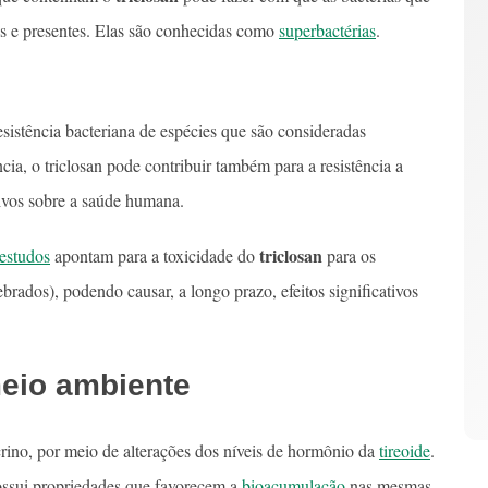
es e presentes. Elas são conhecidas como
superbactérias
.
sistência bacteriana de espécies que são consideradas
a, o triclosan pode contribuir também para a resistência a
tivos sobre a saúde humana.
triclosan
estudos
apontam para a toxicidade do
para os
brados), podendo causar, a longo prazo, efeitos significativos
meio ambiente
crino, por meio de alterações dos níveis de hormônio da
tireoide
.
ssui propriedades que favorecem a
bioacumulação
nas mesmas