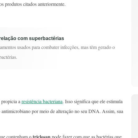
os produtos citados anteriormente.
 relação com superbactérias
camentos usados para combater infecções, mas têm gerado o
actérias.
propicia a
resistência bacteriana
. Isso significa que ele estimula
ao antimicrobiano por meio de alteração no seu DNA. Assim, sua
triclosan
s que contenham o
pode fazer com que as bactérias que