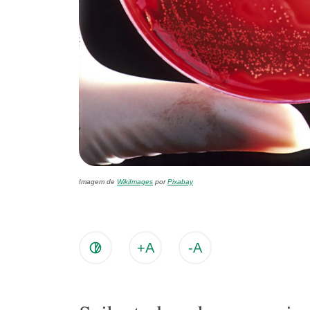
Imagem de
WikiImages
por
Pixabay
+A
-A