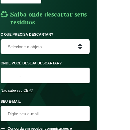
Saiba onde descartar seus
resíduos
O QUE PRECISA DESCARTAR?
Selecione o objeto
ONDE VOCÊ DESEJA DESCARTAR?
Não sabe seu CEP?
SEU E-MAIL
Concorda em receber comunicações e