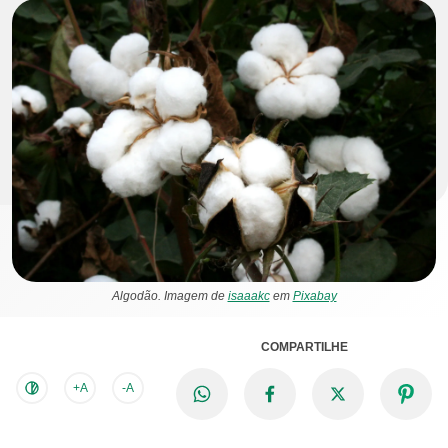
Algodão. Imagem de
isaaakc
em
Pixabay
COMPARTILHE
+A
-A