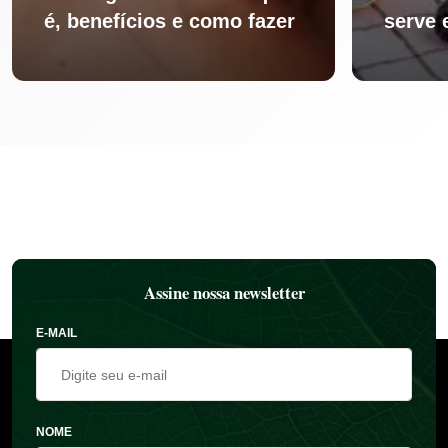
é, benefícios e como fazer
serve 
Assine nossa newsletter
E-MAIL
NOME