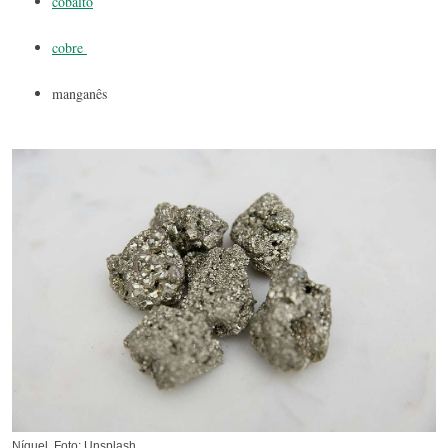
cobalto
cobre
manganês
Níquel. Foto: Unsplash