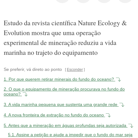
Estudo da revista científica Nature Ecology &
Evolution mostra que uma operação
experimental de mineração reduziu a vida
marinha no trajeto do equipamento
Se preferir, vá direto ao ponto
Esconder
1.
Por que querem retirar minerais do fundo do oceano?
2.
O que o equipamento de mineração procurava no fundo do
oceano?
3.
A vida marinha pequena que sustenta uma grande rede
4.
A nova fronteira de extração no fundo do oceano
5.
Antes que a mineração em águas profundas seja autorizada
5.1.
Assine a petição e ajude a impedir que o fundo do mar seja