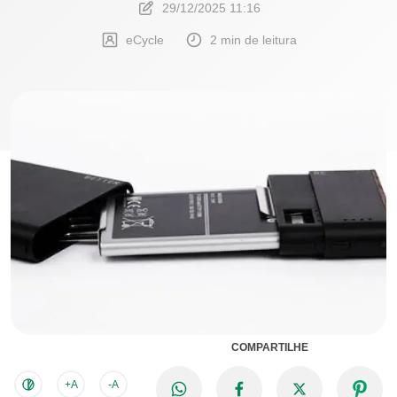
29/12/2025 11:16
eCycle
2 min de leitura
COMPARTILHE
+A
-A