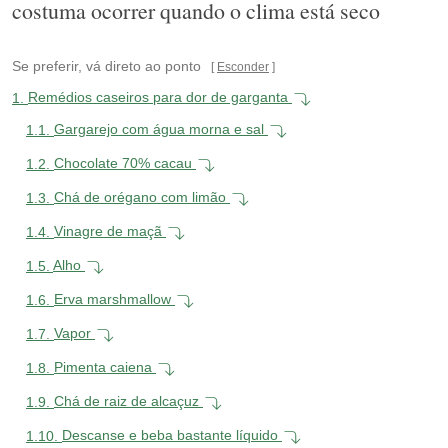
costuma ocorrer quando o clima está seco
Se preferir, vá direto ao ponto
Esconder
1.
Remédios caseiros para dor de garganta
1.1.
Gargarejo com água morna e sal
1.2.
Chocolate 70% cacau
1.3.
Chá de orégano com limão
1.4.
Vinagre de maçã
1.5.
Alho
1.6.
Erva marshmallow
1.7.
Vapor
1.8.
Pimenta caiena
1.9.
Chá de raiz de alcaçuz
1.10.
Descanse e beba bastante líquido