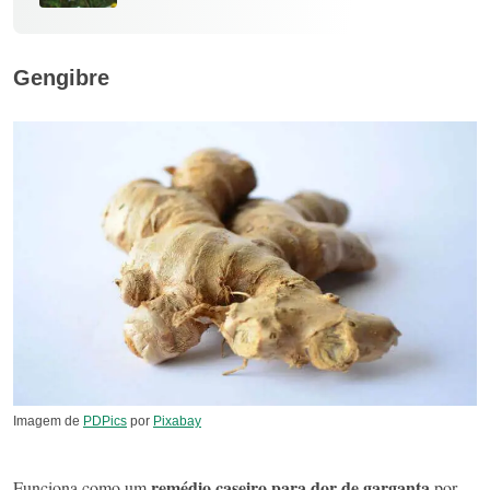
Gengibre
Imagem de
PDPics
por
Pixabay
remédio caseiro para dor de garganta
Funciona como um
por