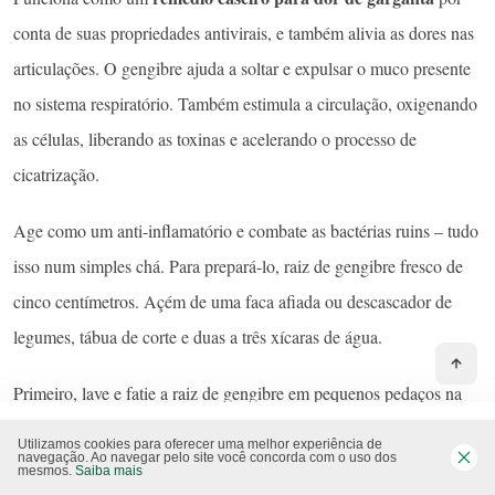
conta de suas propriedades antivirais, e também alivia as dores nas
articulações. O gengibre ajuda a soltar e expulsar o muco presente
no sistema respiratório. Também estimula a circulação, oxigenando
as células, liberando as toxinas e acelerando o processo de
cicatrização.
Age como um anti-inflamatório e combate as bactérias ruins – tudo
isso num simples chá. Para prepará-lo, raiz de gengibre fresco de
cinco centímetros. Açém de uma faca afiada ou descascador de
legumes, tábua de corte e duas a três xícaras de água.
Primeiro, lave e fatie a raiz de gengibre em pequenos pedaços na
tábua de corte. Ferva a água em fogo médio e adicione o gengibre.
Utilizamos cookies para oferecer uma melhor experiência de
navegação. Ao navegar pelo site você concorda com o uso dos
Deixe ferver por cinco minutos. Saiba mais sobre como fazer
chá
mesmos.
Saiba mais