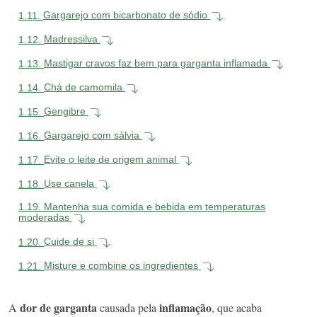
1.11.
Gargarejo com bicarbonato de sódio
1.12.
Madressilva
1.13.
Mastigar cravos faz bem para garganta inflamada
1.14.
Chá de camomila
1.15.
Gengibre
1.16.
Gargarejo com sálvia
1.17.
Evite o leite de origem animal
1.18.
Use canela
1.19.
Mantenha sua comida e bebida em temperaturas
moderadas
1.20.
Cuide de si
1.21.
Misture e combine os ingredientes
dor de garganta
inflamação
A
causada pela
, que acaba