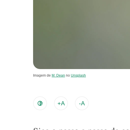
Imagem de
M. Dean
no
Unsplash
+A
-A