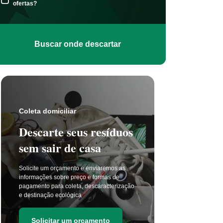
ofertas?
Buscar onde descartar
Coleta s
Coleta domiciliar
Seu 
Descarte seus resíduos
não t
sem sair de casa
selet
Solicite um orçamento e enviaremos as
A coleta 
informações sobre preço e formas de
a cada di
pagamento para coleta, descaracterização
principal
e destinação ecológica
as estima
de resídu
Solicitar um orçamento