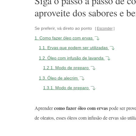
Siga o passo a passo de c
aproveite dos sabores e be
Se preferir, vá direto ao ponto
Esconder
1.
Como fazer óleo com ervas
1.1.
Ervas que podem ser utilizadas
1.2.
Óleo com infusão de lavanda
1.2.1.
Modo de preparo
1.3.
Óleo de alecrim
1.3.1.
Modo de preparo
como fazer óleo com ervas
Aprender
pode ser prov
de oleatos, esses óleos com infusão de ervas são util