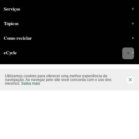
Serviços
Tópicos
Como reciclar
eCycle
Utilizamos cookies para oferecer uma melhor experiência de
Siga-nos nas rede sociais
navegação. Ao navegar pelo site você concorda com o uso dos
mesmos.
Saiba mais
Website CO2 neutro