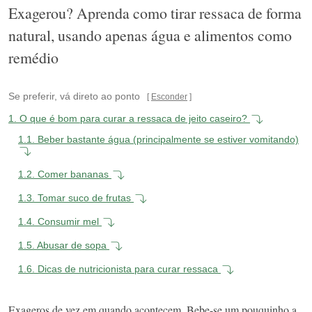
Exagerou? Aprenda como tirar ressaca de forma
natural, usando apenas água e alimentos como
remédio
Se preferir, vá direto ao ponto
Esconder
1.
O que é bom para curar a ressaca de jeito caseiro?
1.1.
Beber bastante água (principalmente se estiver vomitando)
1.2.
Comer bananas
1.3.
Tomar suco de frutas
1.4.
Consumir mel
1.5.
Abusar de sopa
1.6.
Dicas de nutricionista para curar ressaca
Exageros de vez em quando acontecem. Bebe-se um pouquinho a