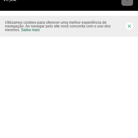
Utilizamos cookies para oferecer uma melhor experiência de
Siga-nos nas rede sociais
navegação. Ao navegar pelo site você concorda com o uso dos
mesmos.
Saiba mais
Website CO2 neutro
Modo claro