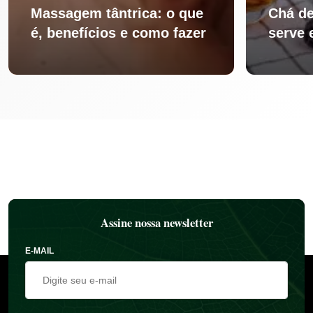
Massagem tântrica: o que
Chá de
é, benefícios e como fazer
serve 
Assine nossa newsletter
E-MAIL