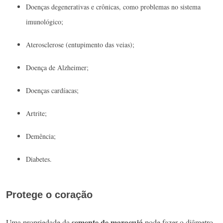
Doenças degenerativas e crônicas, como problemas no sistema
imunológico;
Aterosclerose (entupimento das veias);
Doença de Alzheimer;
Doenças cardíacas;
Artrite;
Demência;
Diabetes.
Protege o coração
semente de maracujá
Uma propriedade da
pode fazer o diâmetro