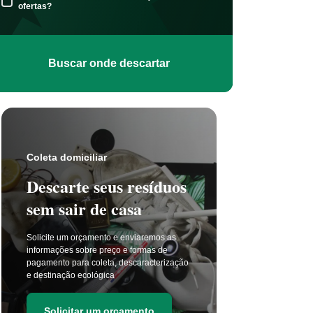
ofertas?
Buscar onde descartar
Coleta s
Coleta domiciliar
Seu 
Descarte seus resíduos
não t
sem sair de casa
selet
Solicite um orçamento e enviaremos as
A coleta 
informações sobre preço e formas de
a cada di
pagamento para coleta, descaracterização
principal
e destinação ecológica
as estima
de resídu
Solicitar um orçamento