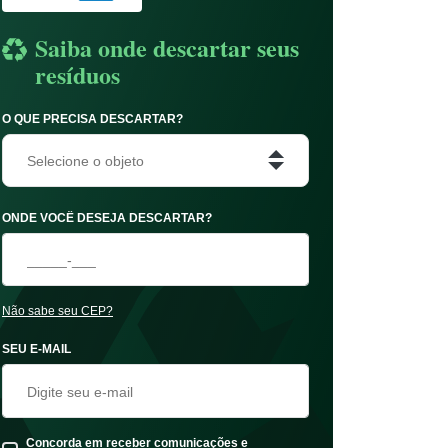
Saiba onde descartar seus
resíduos
O QUE PRECISA DESCARTAR?
Selecione o objeto
ONDE VOCÊ DESEJA DESCARTAR?
Não sabe seu CEP?
SEU E-MAIL
Concorda em receber comunicações e