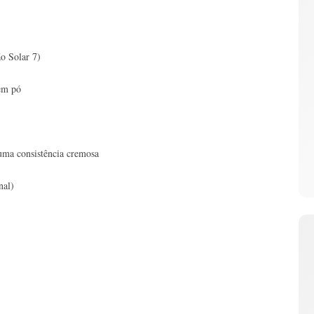
ão Solar 7)
 em pó
 uma consistência cremosa
nal)