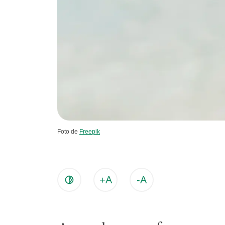
Foto de
Freepik
+A
-A