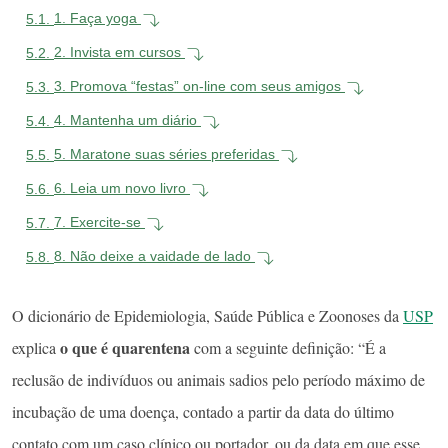
5.1.
1. Faça yoga
5.2.
2. Invista em cursos
5.3.
3. Promova “festas” on-line com seus amigos
5.4.
4. Mantenha um diário
5.5.
5. Maratone suas séries preferidas
5.6.
6. Leia um novo livro
5.7.
7. Exercite-se
5.8.
8. Não deixe a vaidade de lado
O dicionário de Epidemiologia, Saúde Pública e Zoonoses da
USP
o que é quarentena
explica
com a seguinte definição: “É a
reclusão de indivíduos ou animais sadios pelo período máximo de
incubação de uma doença, contado a partir da data do último
contato com um caso clínico ou portador, ou da data em que esse