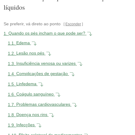
líquidos
Se preferir, vá direto ao ponto
Esconder
1.
Quando os pés incham o que pode ser?
1.1.
Edema
1.2.
Lesão nos pés
1.3.
Insuficiência venosa ou varizes
1.4.
Complicações de gestação
1.5.
Linfedema
1.6.
Coágulo sanguíneo
1.7.
Problemas cardiovasculares
1.8.
Doença nos rins
1.9.
Infecções