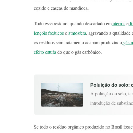
cozido e cascas de mandioca.
Todo esse resíduo, quando descartado em
aterros
e
li
lençóis freáticos
e
atmosfera
, agravando a qualidade
os resíduos sem tratamento acabam produzindo
gás 
efeito estufa
do que o gás carbônico.
Poluição do solo:
A poluição do solo, t
introdução de substân
Se todo o resíduo orgânico produzido no Brasil fosse