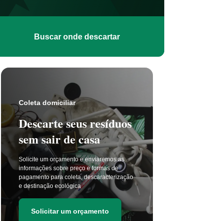
Buscar onde descartar
Coleta s
Coleta domiciliar
Seu 
Descarte seus resíduos
não t
sem sair de casa
selet
Solicite um orçamento e enviaremos as
A coleta 
informações sobre preço e formas de
a cada di
pagamento para coleta, descaracterização
principal
e destinação ecológica
as estima
de resídu
Solicitar um orçamento