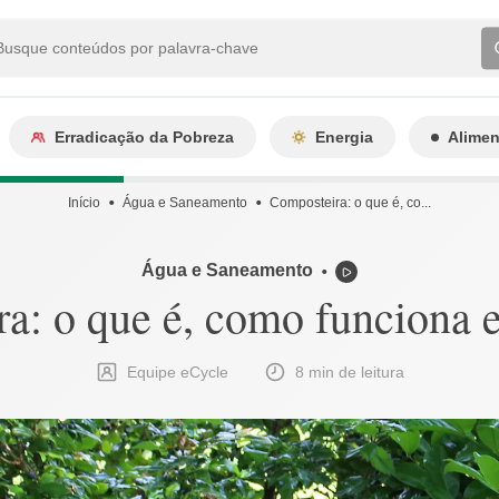
Erradicação da Pobreza
Energia
Alime
Início
Água e Saneamento
Composteira: o que é, co...
Água e Saneamento
⬤
a: o que é, como funciona e
Equipe eCycle
8 min de leitura