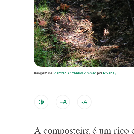
Imagem de
Manfred Antranias Zimmer
por
Pixabay
+A
-A
A composteira é um rico e