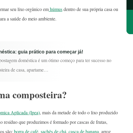
ormar seu lixo orgânico em
húmus
dentro de sua própria casa ou
para a saúde do meio ambiente.
tica: guia prático para começar já!
ostagem doméstica é um ótimo começo para ter sucesso no
teira de casa, apartame…
uma composteira?
ômica Aplicada (Ipea)
, mais da metade de todo o lixo produzido
 do resíduo que produzimos é formado por cascas de frutas,
os são:
borra de café
,
sachês de chá
,
casca de banana
, arroz