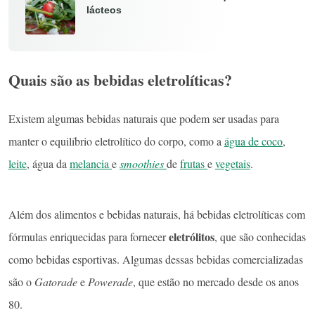
lácteos
Quais são as bebidas eletrolíticas?
Existem algumas bebidas naturais que podem ser usadas para
manter o equilíbrio eletrolítico do corpo, como a
água de coco
,
leite
, água da
melancia
e
smoothies
de
frutas
e
vegetais
.
Além dos alimentos e bebidas naturais, há bebidas eletrolíticas com
eletrólitos
fórmulas enriquecidas para fornecer
, que são conhecidas
como bebidas esportivas. Algumas dessas bebidas comercializadas
são o
Gatorade
e
Powerade
, que estão no mercado desde os anos
80.