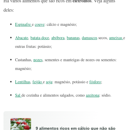
eletrólitos
Há vários alimentos que são ricos em
. Veja alguns
deles:
Espinafre
e
couve
: cálcio e magnésio;
Abacate
,
batata-doce
,
abóbora
,
bananas
,
damascos
secos,
ameixas
e
outras frutas: potássio;
Castanhas,
nozes
, sementes e manteigas de nozes ou sementes:
magnésio;
Lentilhas
,
feijão
e
soja
: magnésio, potássio e
fósforo
;
Sal
de cozinha e alimentos salgados, como
azeitona
: sódio.
9 alimentos ricos em cálcio que não são