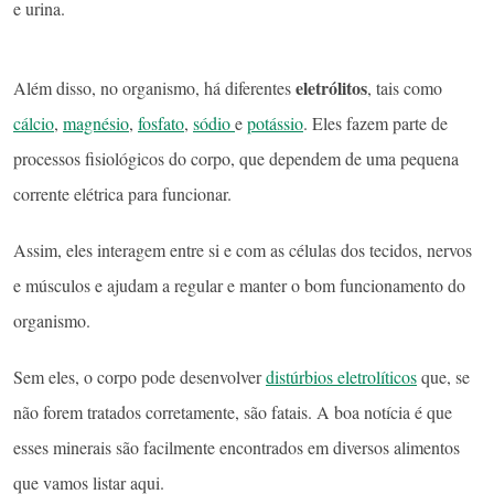
e urina.
eletrólitos
Além disso, no organismo, há diferentes
, tais como
cálcio
,
magnésio
,
fosfato
,
sódio
e
potássio
. Eles fazem parte de
processos fisiológicos do corpo, que dependem de uma pequena
corrente elétrica para funcionar.
Assim, eles interagem entre si e com as células dos tecidos, nervos
e músculos e ajudam a regular e manter o bom funcionamento do
organismo.
Sem eles, o corpo pode desenvolver
distúrbios eletrolíticos
que, se
não forem tratados corretamente, são fatais. A boa notícia é que
esses minerais são facilmente encontrados em diversos alimentos
que vamos listar aqui.