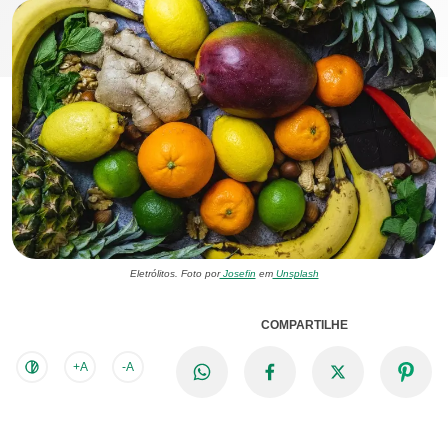
Eletrólitos. Foto por
Josefin
em
Unsplash
COMPARTILHE
+A
-A