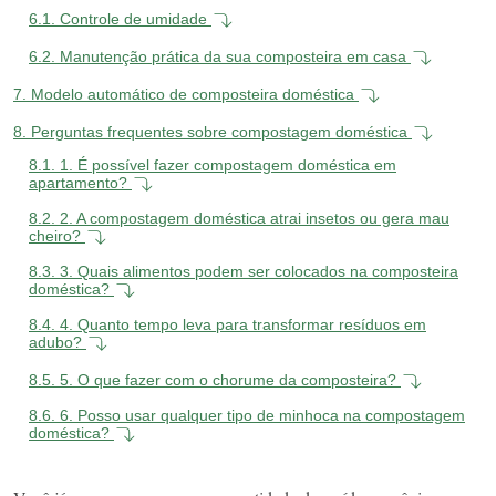
6.1.
Controle de umidade
6.2.
Manutenção prática da sua composteira em casa
7.
Modelo automático de composteira doméstica
8.
Perguntas frequentes sobre compostagem doméstica
8.1.
1. É possível fazer compostagem doméstica em
apartamento?
8.2.
2. A compostagem doméstica atrai insetos ou gera mau
cheiro?
8.3.
3. Quais alimentos podem ser colocados na composteira
doméstica?
8.4.
4. Quanto tempo leva para transformar resíduos em
adubo?
8.5.
5. O que fazer com o chorume da composteira?
8.6.
6. Posso usar qualquer tipo de minhoca na compostagem
doméstica?