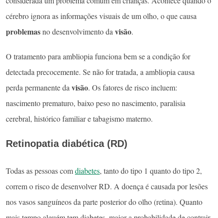
considerada um problema comum em crianças. Acontece quando o
cérebro ignora as informações visuais de um olho, o que causa
problemas
visão
no desenvolvimento da
.
O tratamento para ambliopia funciona bem se a condição for
detectada precocemente. Se não for tratada, a ambliopia causa
visão
perda permanente da
. Os fatores de risco incluem:
nascimento prematuro, baixo peso no nascimento, paralisia
cerebral, histórico familiar e tabagismo materno.
Retinopatia diabética (RD)
Todas as pessoas com
diabetes
, tanto do tipo 1 quanto do tipo 2,
correm o risco de desenvolver RD. A doença é causada por lesões
nos vasos sanguíneos da parte posterior do olho (retina). Quanto
mais tempo alguém tem diabetes, maior a probabilidade de contrair