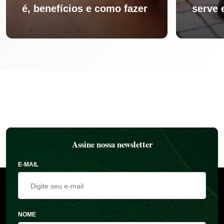
é, benefícios e como fazer
serve 
Assine nossa newsletter
E-MAIL
NOME