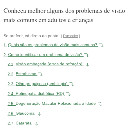
Conheça melhor alguns dos problemas de visão
mais comuns em adultos e crianças
Se preferir, vá direto ao ponto
Esconder
1.
Quais são os problemas de visão mais comuns?
2.
Como identificar um problema de visão?
2.1.
Visão embaçada (erros de refração)
2.2.
Estrabismo
2.3.
Olho preguiçoso (ambliopia)
2.4.
Retinopatia diabética (RD)
2.5.
Degeneração Macular Relacionada à Idade
2.6.
Glaucoma
2.7.
Catarata