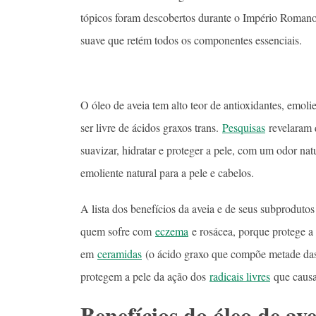
tópicos foram descobertos durante o Império Romano.
suave que retém todos os componentes essenciais.
O óleo de aveia tem alto teor de antioxidantes, emolie
ser livre de ácidos graxos trans.
Pesquisas
revelaram q
suavizar, hidratar e proteger a pele, com um odor nat
emoliente natural para a pele e cabelos.
A lista dos benefícios da aveia e de seus subprodutos 
quem sofre com
eczema
e rosácea, porque protege a 
em
ceramidas
(o ácido graxo que compõe metade das 
protegem a pele da ação dos
radicais livres
que causa
Benefícios do óleo de av