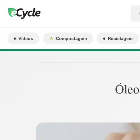
Vídeos
Compostagem
Reciclagem
Óleo