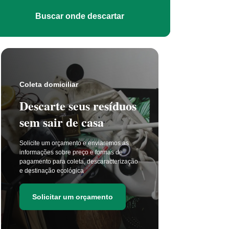
Buscar onde descartar
Coleta s
Coleta domiciliar
Seu 
Descarte seus resíduos
não t
sem sair de casa
selet
Solicite um orçamento e enviaremos as
A coleta 
informações sobre preço e formas de
a cada di
pagamento para coleta, descaracterização
principal
e destinação ecológica
as estima
de resídu
Solicitar um orçamento
Soli