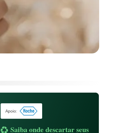
Apoio:
Saiba onde descartar seus