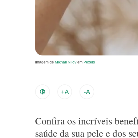
Imagem de
Mikhail Nilov
em
Pexels
+A
-A
Confira os incríveis benef
saúde da sua pele e dos se