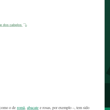
 e dos cabelos
– como o de
romã
,
abacate
e rosas, por exemplo –, tem sido