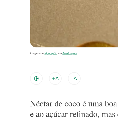
Imagem de
aj_graphic
em
FreeImages
+A
-A
Néctar de coco é uma boa 
e ao açúcar refinado, ma