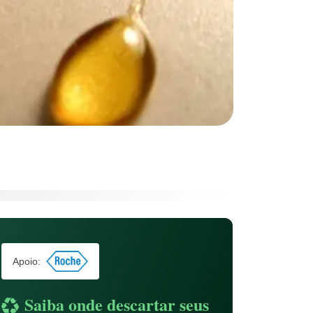
Apoio:
Saiba onde descartar seus