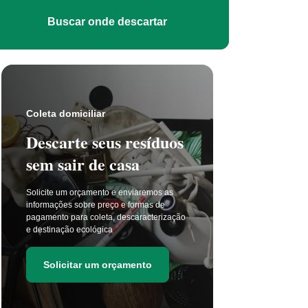
Buscar onde descartar
Coleta s
Coleta domiciliar
Seu 
Descarte seus resíduos
não t
sem sair de casa
selet
Solicite um orçamento e enviaremos as
A coleta 
informações sobre preço e formas de
a cada di
pagamento para coleta, descaracterização
principal
e destinação ecológica
as estima
de resídu
Solicitar um orçamento
Soli