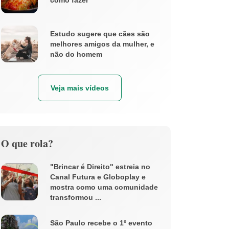
como fazer
Estudo sugere que cães são
melhores amigos da mulher, e
não do homem
Veja mais vídeos
O que rola?
"Brincar é Direito" estreia no
Canal Futura e Globoplay e
mostra como uma comunidade
transformou ...
São Paulo recebe o 1º evento