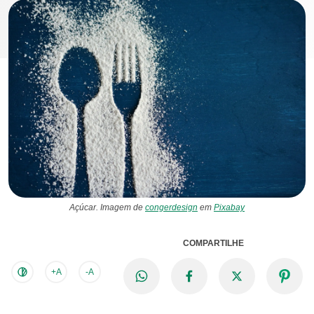
Açúcar. Imagem de
congerdesign
em
Pixabay
COMPARTILHE
+A
-A