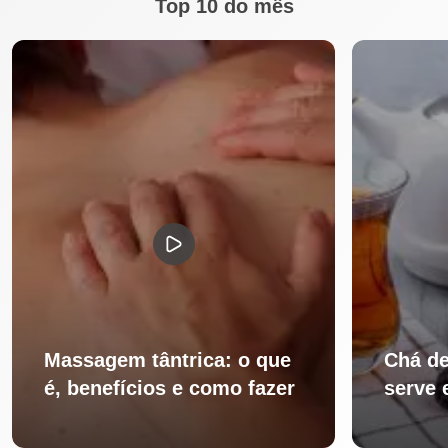
Top 10 do mês
Massagem tântrica: o que
Chá de
é, benefícios e como fazer
serve 