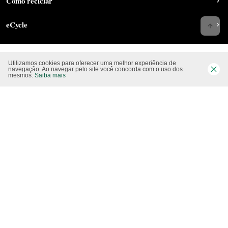
Como reciclar
eCycle
Utilizamos cookies para oferecer uma melhor experiência de
Siga-nos nas rede sociais
navegação. Ao navegar pelo site você concorda com o uso dos
mesmos.
Saiba mais
Website CO2 neutro
Modo claro