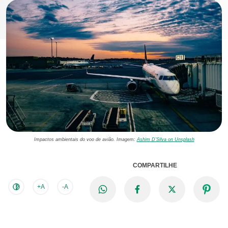
Impactos ambientais do voo de avião. Imagem:
Ashim D’Silva on Unsplash
COMPARTILHE
+A
-A