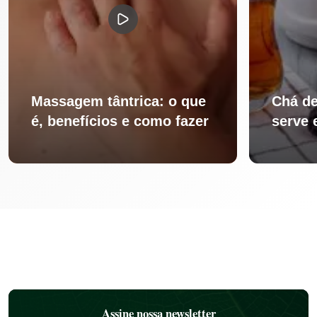
Massagem tântrica: o que
Chá de
é, benefícios e como fazer
serve 
Assine nossa newsletter