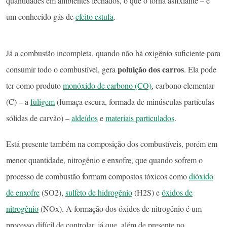
quantidades em ambientes fechados, o que o torna asfixiante – é
um conhecido gás de
efeito estufa
.
Já a combustão incompleta, quando não há oxigênio suficiente para
poluição dos carros
consumir todo o combustível, gera
. Ela pode
ter como produto
monóxido de carbono (CO)
, carbono elementar
(C) – a
fuligem
(fumaça escura, formada de minúsculas partículas
sólidas de carvão) –
aldeídos
e
materiais particulados
.
Está presente também na composição dos combustíveis, porém em
menor quantidade, nitrogênio e enxofre, que quando sofrem o
processo de combustão formam compostos tóxicos como
dióxido
de enxofre
(SO2),
sulfeto de hidrogênio
(H2S) e
óxidos de
nitrogênio
(NOx). A formação dos óxidos de nitrogênio é um
processo difícil de controlar, já que, além de presente no