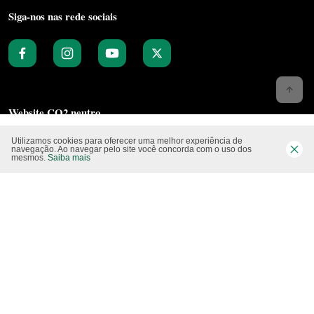
Siga-nos nas rede sociais
Website CO2 neutro
Utilizamos cookies para oferecer uma melhor experiência de
navegação. Ao navegar pelo site você concorda com o uso dos
mesmos.
Saiba mais
Modo claro
Epartners Empreendimentos Integrados Ltda Me.
11.754.258/0001‐08. Copyright 2010/2025 – Todos os direitos reservados.
Desenvolvido pela
Studio Visual