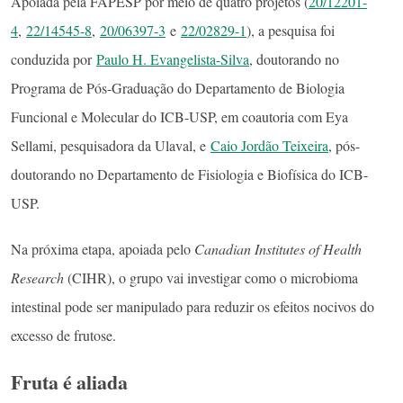
Apoiada pela FAPESP por meio de quatro projetos (
20/12201-
4
,
22/14545-8
,
20/06397-3
e
22/02829-1
), a pesquisa foi
conduzida por
Paulo H. Evangelista-Silva
, doutorando no
Programa de Pós-Graduação do Departamento de Biologia
Funcional e Molecular do ICB-USP, em coautoria com Eya
Sellami, pesquisadora da Ulaval, e
Caio Jordão Teixeira
, pós-
doutorando no Departamento de Fisiologia e Biofísica do ICB-
USP.
Na próxima etapa, apoiada pelo
Canadian Institutes of Health
Research
(CIHR), o grupo vai investigar como o microbioma
intestinal pode ser manipulado para reduzir os efeitos nocivos do
excesso de frutose.
Fruta é aliada