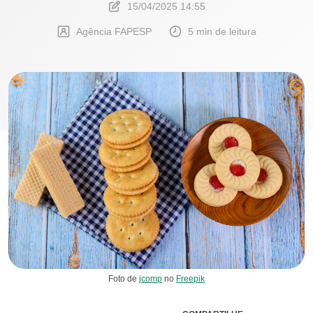
15/04/2025 14:55
Agência FAPESP
5 min de leitura
Foto de
jcomp
no
Freepik