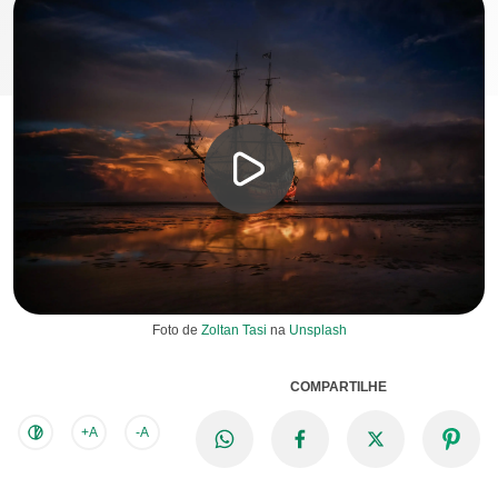
Foto de
Zoltan Tasi
na
Unsplash
COMPARTILHE
+A
-A