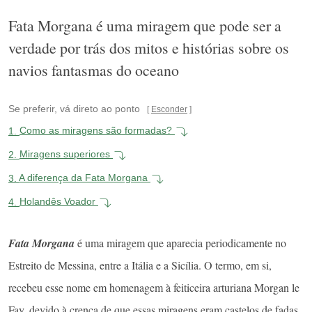
Fata Morgana é uma miragem que pode ser a
verdade por trás dos mitos e histórias sobre os
navios fantasmas do oceano
Se preferir, vá direto ao ponto
Esconder
1.
Como as miragens são formadas?
2.
Miragens superiores
3.
A diferença da Fata Morgana
4.
Holandês Voador
Fata Morgana
é uma miragem que aparecia periodicamente no
Estreito de Messina, entre a Itália e a Sicília. O termo, em si,
recebeu esse nome em homenagem à feiticeira arturiana Morgan le
Fay, devido à crença de que essas miragens eram castelos de fadas