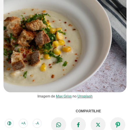
Imagem de
Max Griss
no
Unsplash
COMPARTILHE
+A
-A