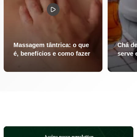
Massagem tântrica: o que
Chá de
é, benefícios e como fazer
serve 
Assine nossa newsletter