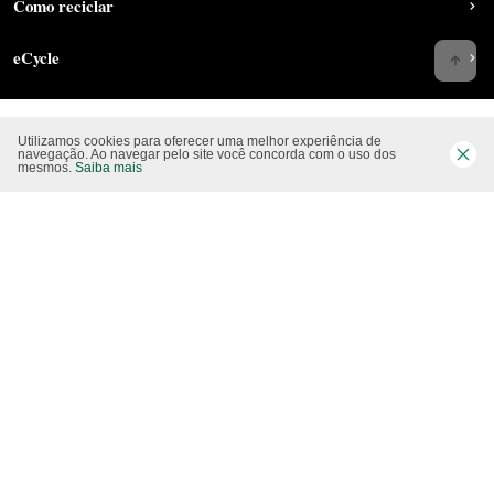
Como reciclar
eCycle
Utilizamos cookies para oferecer uma melhor experiência de
Siga-nos nas rede sociais
navegação. Ao navegar pelo site você concorda com o uso dos
mesmos.
Saiba mais
Website CO2 neutro
Modo claro