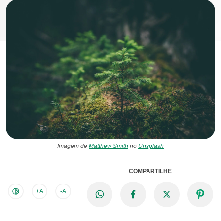
Imagem de
Matthew Smith
no
Unsplash
COMPARTILHE
+A
-A