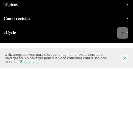
Tópicos
Como reciclar
eCycle
Utilizamos cookies para oferecer uma melhor experiência de
Siga-nos nas rede sociais
navegação. Ao navegar pelo site você concorda com o uso dos
mesmos.
Saiba mais
Website CO2 neutro