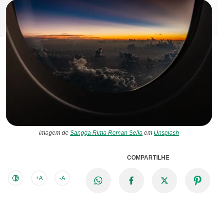
Imagem de
Sangga Rima Roman Selia
em
Unsplash
COMPARTILHE
+A
-A