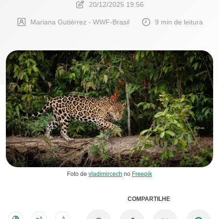
20/12/2025 19:56
Mariana Gutiérrez - WWF-Brasil
9 min de leitura
Foto de
vladimircech
no
Freepik
COMPARTILHE