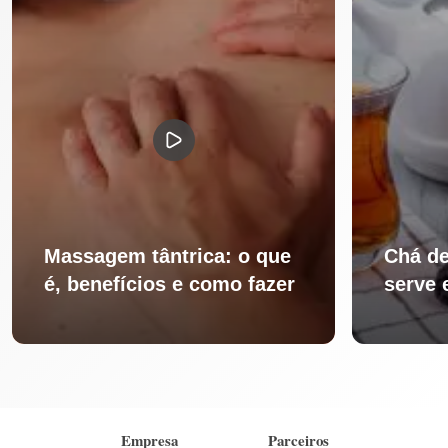
Massagem tântrica: o que
Chá de
é, benefícios e como fazer
serve 
Empresa
Parceiros