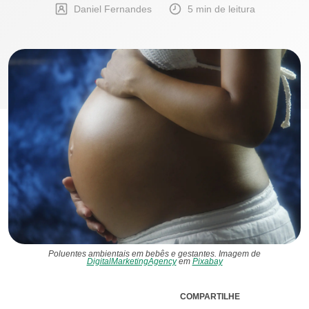
Daniel Fernandes
5 min de leitura
Poluentes ambientais em bebês e gestantes. Imagem de
DigitalMarketingAgency
em
Pixabay
COMPARTILHE