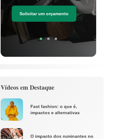
as estima
de resídu
Solicitar um orçamento
Soli
Vídeos em Destaque
Fast fashion: o que é,
impactos e alternativas
O impacto dos ruminantes no