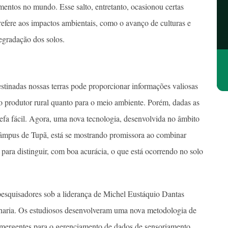
imentos no mundo. Esse salto, entretanto, ocasionou certas
refere aos impactos ambientais, como o avanço de culturas e
degradação dos solos.
estinadas nossas terras pode proporcionar informações valiosas
 o produtor rural quanto para o meio ambiente. Porém, dadas as
refa fácil. Agora, uma nova tecnologia, desenvolvida no âmbito
âmpus de Tupã, está se mostrando promissora ao combinar
al para distinguir, com boa acurácia, o que está ocorrendo no solo
pesquisadores sob a liderança de Michel Eustáquio Dantas
haria. Os estudiosos desenvolveram uma nova metodologia de
 emergentes para o gerenciamento de dados de sensoriamento