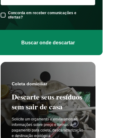
Concorda em receber comunicações e
ofertas?
Buscar onde descartar
Coleta s
Coleta domiciliar
Seu 
Descarte seus resíduos
não t
sem sair de casa
selet
Solicite um orçamento e enviaremos as
A coleta 
informações sobre preço e formas de
a cada di
pagamento para coleta, descaracterização
principal
e destinação ecológica