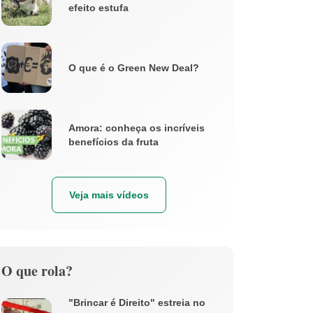
efeito estufa
O que é o Green New Deal?
Amora: conheça os incríveis
benefícios da fruta
Veja mais vídeos
O que rola?
"Brincar é Direito" estreia no