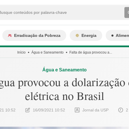
Erradicação da Pobreza
Energia
Alime
Início
Água e Saneamento
Falta de água provocou a...
Água e Saneamento
água provocou a dolarização 
elétrica no Brasil
21 10:52
16/09/2021 10:52
Jornal da USP
2