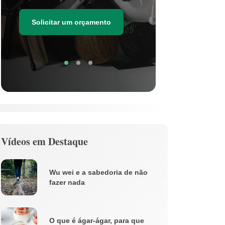
as estima
de resídu
Solicitar um orçamento
Soli
Vídeos em Destaque
Wu wei e a sabedoria de não
fazer nada
O que é ágar-ágar, para que