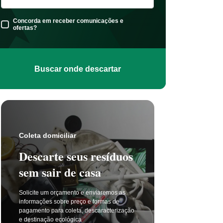
Concorda em receber comunicações e
ofertas?
Buscar onde descartar
Coleta s
Coleta domiciliar
Seu 
Descarte seus resíduos
não t
sem sair de casa
selet
Solicite um orçamento e enviaremos as
A coleta 
informações sobre preço e formas de
a cada di
pagamento para coleta, descaracterização
principal
e destinação ecológica