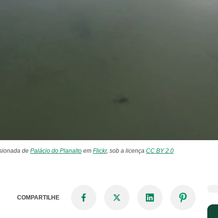
nsionada de
Palácio do Planalto
em
Flickr
, sob a licença
CC BY 2.0
COMPARTILHE