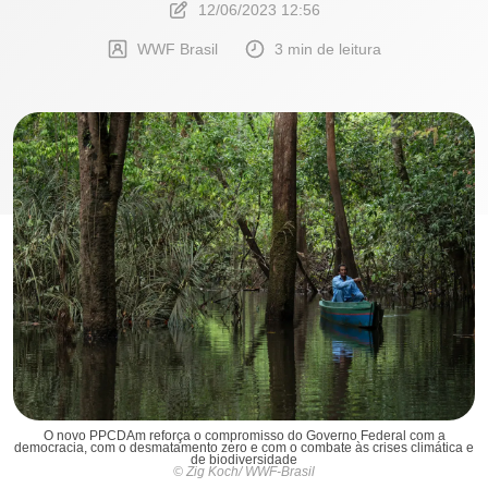
12/06/2023 12:56
WWF Brasil
3 min de leitura
O novo PPCDAm reforça o compromisso do Governo Federal com a
democracia, com o desmatamento zero e com o combate às crises climática e
de biodiversidade
© Zig Koch/ WWF-Brasil