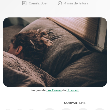
Camila Boehm
4 min de leitura
Imagem de
Lux Graves
do
Unsplash
COMPARTILHE