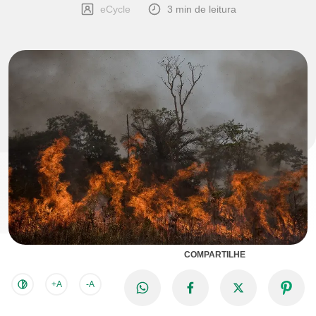
eCycle
3 min de leitura
COMPARTILHE
+A
-A