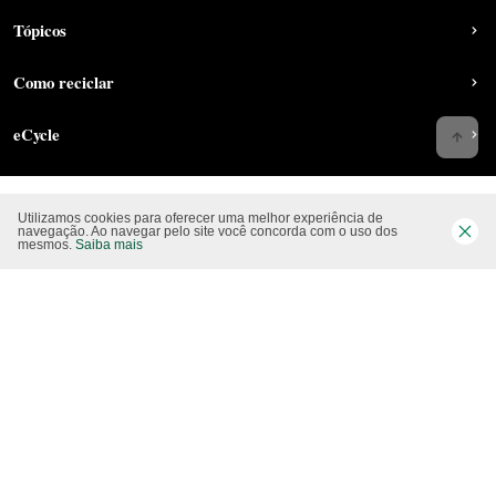
Tópicos
Como reciclar
eCycle
Utilizamos cookies para oferecer uma melhor experiência de
Siga-nos nas rede sociais
navegação. Ao navegar pelo site você concorda com o uso dos
mesmos.
Saiba mais
Website CO2 neutro