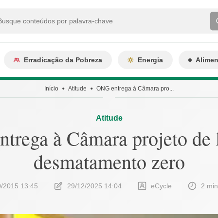
Erradicação da Pobreza
Energia
Alime
Início
Atitude
ONG entrega à Câmara pro...
Atitude
trega à Câmara projeto de l
desmatamento zero
0/2015 13:45
29/12/2025 14:04
eCycle
2 min