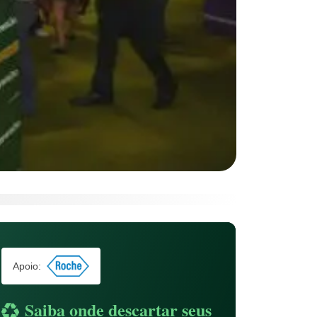
Apoio:
Saiba onde descartar seus