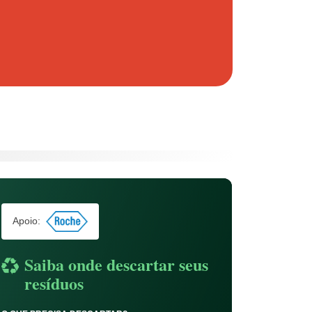
Apoio:
Saiba onde descartar seus
resíduos