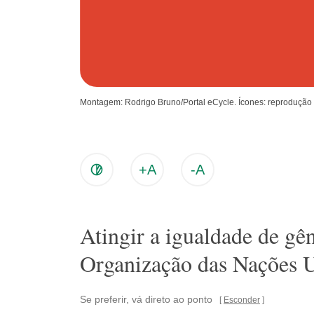
Montagem: Rodrigo Bruno/Portal eCycle. Ícones: reprodução
+A
-A
Atingir a igualdade de g
Organização das Nações 
Se preferir, vá direto ao ponto
Esconder