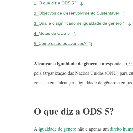
1.
O que diz a ODS 5?
2.
Objetivos de Desenvolvimento Sustentável
3.
Qual é o significado de igualdade de gênero?
4.
Metas da ODS 5
5.
Como estão os avanços?
Alcançar a igualdade de gênero
corresponde ao
5°
pela Organização das Nações Unidas (ONU) para cum
consiste em “alcançar a igualdade de gênero e empod
O que diz a ODS 5?
A
igualdade de gênero
não é apenas um
direito hum