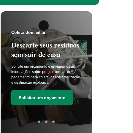
Coleta s
Coleta domiciliar
Seu 
Descarte seus resíduos
não t
sem sair de casa
selet
Solicite um orçamento e enviaremos as
A coleta 
informações sobre preço e formas de
a cada di
pagamento para coleta, descaracterização
principal
e destinação ecológica
as estima
de resídu
Solicitar um orçamento
Soli