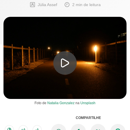
Júlia Assef
2 min de leitura
Foto de
Natalia Gonzalez
na
Unsplash
COMPARTILHE
+A
-A