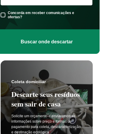
Concorda em receber comunicações e
ofertas?
Buscar onde descartar
Coleta s
Coleta domiciliar
Seu 
Descarte seus resíduos
não t
sem sair de casa
selet
Solicite um orçamento e enviaremos as
A coleta 
informações sobre preço e formas de
a cada di
pagamento para coleta, descaracterização
principal
e destinação ecológica