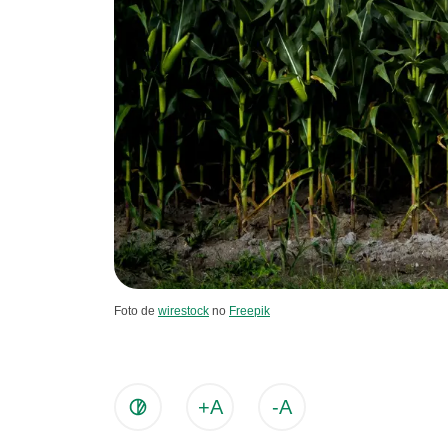
Foto de
wirestock
no
Freepik
+A
-A