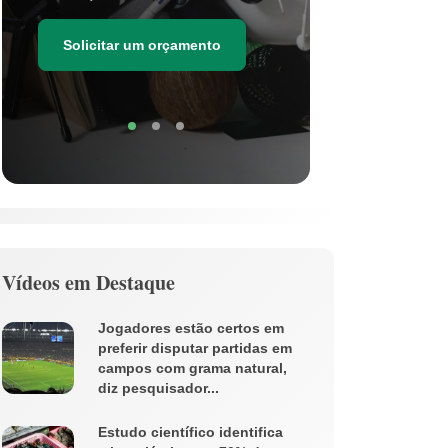
as estima
de resídu
Solicitar um orçamento
Soli
Vídeos em Destaque
Jogadores estão certos em
preferir disputar partidas em
campos com grama natural,
diz pesquisador...
Estudo científico identifica