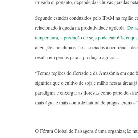
irrigada e, portanto, depende das chuvas geradas pel
Segundo estudos conduzidos pelo IPAM na região cen
relacionado à queda na produtividade agrícola.
De ac
temperatura, a produção de soja pode cair 6%, enqu
alterações no clima estão associadas à ocorrência de
resulta em perdas para a produção agrícola.
“Temos regiões do Cerrado e da Amazônia em que foi
significa que o cultivo de soja e milho nessas áreas j
paradigma e enxergar as florestas como parte do sist
mais água e mais controle natural de pragas teremos”,
O Fórum Global de Paisagens é uma organização mult