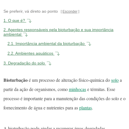
Se preferir, vá direto ao ponto
Esconder
1.
O que é?
2.
Agentes responsáveis pela bioturbação e sua importância
ambiental
2.1.
Importância ambiental da bioturbação
2.2.
Ambientes aquáticos
3.
Degradação do solo
Bioturbação
é um processo de alteração físico-química do
solo
a
partir da ação de organismos, como
minhocas
e térmitas. Esse
processo é importante para a manutenção das condições do solo e o
fornecimento de água e nutrientes para as
plantas
.
A bioturbação pode ajudar a recuperar áreas degradadas.