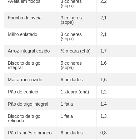
Aveia em flocos
3 colheres
2,2
(sopa)
Farinha de aveia
3 colheres
2,1
(sopa)
Milho enlatado
3 colheres
2,1
(sopa)
Arroz integral cozido
½ xícara (chá)
1,7
Biscoito de trigo
5 colheres
1.6
integral
(sopa)
Macarrão cozido
6 unidades
1,6
Pão de centeio
1 xícara (chá)
1,2
Pão de trigo integral
1 fatia
1,4
Biscoito de trigo
1 fatia
1,3
refinado
Pão francês e branco
6 unidades
0,8