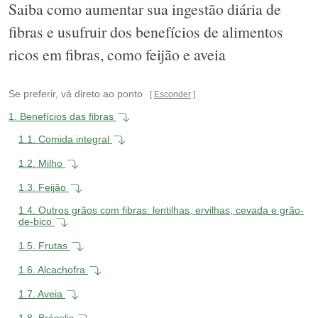
Saiba como aumentar sua ingestão diária de
fibras e usufruir dos benefícios de alimentos
ricos em fibras, como feijão e aveia
Se preferir, vá direto ao ponto
Esconder
1.
Benefícios das fibras
1.1.
Comida integral
1.2.
Milho
1.3.
Feijão
1.4.
Outros grãos com fibras: lentilhas, ervilhas, cevada e grão-
de-bico
1.5.
Frutas
1.6.
Alcachofra
1.7.
Aveia
1.8.
Brócolis