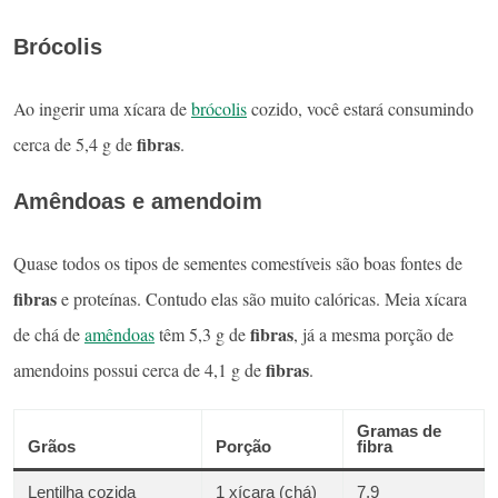
Brócolis
Ao ingerir uma xícara de
brócolis
cozido, você estará consumindo
fibras
cerca de 5,4 g de
.
Amêndoas e amendoim
Quase todos os tipos de sementes comestíveis são boas fontes de
fibras
e proteínas. Contudo elas são muito calóricas. Meia xícara
fibras
de chá de
amêndoas
têm 5,3 g de
, já a mesma porção de
fibras
amendoins possui cerca de 4,1 g de
.
Gramas de
Grãos
Porção
fibra
Lentilha cozida
1 xícara (chá)
7,9