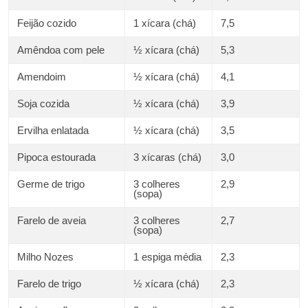
Feijão cozido
1 xícara (chá)
7,5
Amêndoa com pele
½ xícara (chá)
5,3
Amendoim
½ xícara (chá)
4,1
Soja cozida
½ xícara (chá)
3,9
Ervilha enlatada
½ xícara (chá)
3,5
Pipoca estourada
3 xícaras (chá)
3,0
Germe de trigo
3 colheres
2,9
(sopa)
Farelo de aveia
3 colheres
2,7
(sopa)
Milho Nozes
1 espiga média
2,3
Farelo de trigo
½ xícara (chá)
2,3