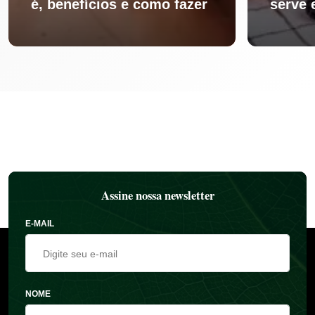
é, benefícios e como fazer
serve 
Assine nossa newsletter
E-MAIL
NOME