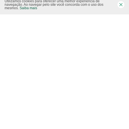
Utilizamos cookies para oferecer uma melhor experiência de
Siga-nos nas rede sociais
navegação. Ao navegar pelo site você concorda com o uso dos
mesmos.
Saiba mais
Website CO2 neutro
Modo claro
Epartners Empreendimentos Integrados Ltda Me.
11.754.258/0001‐08. Copyright 2010/2025 – Todos os direitos reservados.
Desenvolvido pela
Studio Visual